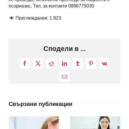
псориазис. Тел. за контакти 0886775030
Преглеждания:
1 823
Сподели в ...
Facebook
X
Reddit
LinkedIn
Tumblr
Pinterest
Vk
Електронна
поща:
Свързани публикации