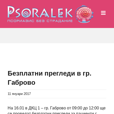
Skip
to
content
View
Larger
Безплатни прегледи в гр.
Image
Габрово
11 януари 2017
На 16.01 в ДКЦ 1 – гр. Габрово от 09:00 до 12:00 ще
се проведат безплатни прегледи за пациенти с