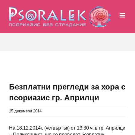
Skip
to
content
View
Larger
Безплатни прегледи за хора с
Image
псориазис гр. Априлци
15 декември 2014
На 18.12.2014г. (четвъртък) от 13:30 ч. в гр. Априлци
– Поликлиника, ще се проведат безплатни