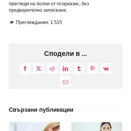
прегледи на болни от псориазис, без
предварително записване.
Преглеждания:
1 515
Сподели в ...
Facebook
X
Reddit
LinkedIn
Tumblr
Pinterest
Vk
Електронна
поща:
Свързани публикации