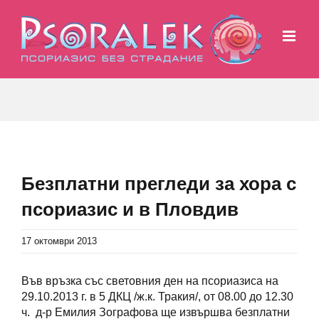
Skip
to
content
Безплатни прегледи за хора с
псориазис и в Пловдив
17 октомври 2013
Във връзка със световния ден на псориазиса на
29.10.2013 г. в 5 ДКЦ /ж.к. Тракия/, от 08.00 до 12.30
ч. д-р Емилия Зографова ще извършва безплатни