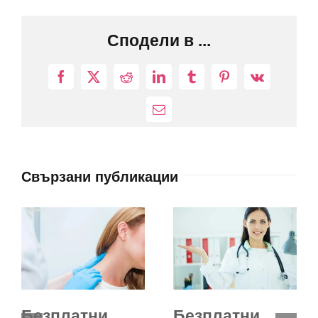
Сподели в ...
Facebook
X
Reddit
LinkedIn
Tumblr
Pinterest
Vk
Електронна
поща:
Свързани публикации
Безплатни
Безплатни