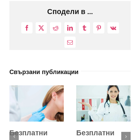
Сподели в ...
Facebook
X
Reddit
LinkedIn
Tumblr
Pinterest
Vk
Електронна
поща:
Свързани публикации
Безплатни
Безплатни