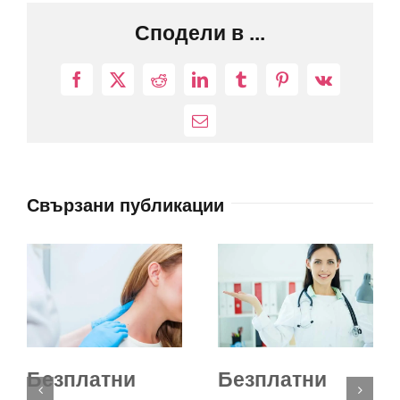
Сподели в ...
Facebook
X
Reddit
LinkedIn
Tumblr
Pinterest
Vk
Електронна
поща:
Свързани публикации
Безплатни
Безплатни