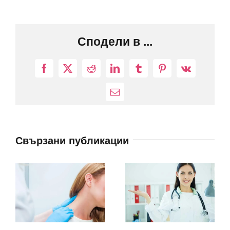
Сподели в ...
Facebook
X
Reddit
LinkedIn
Tumblr
Pinterest
Vk
Електронна
поща:
Свързани публикации