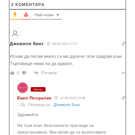
2
КОМЕНТАРA
Най-нови
Джемиле Кинг
06.03.2023 17:47
Искам да питам много са ми далече тези градове,към
Търговище няма ли да идвате.
Отговор
0
Автор
Екип Псоралек
10.03.2023 14:09
Отговор на
Джемиле Кинг
Здравейте,
На този етап безплатните прегледи са
преустановени. Вие може да се възползвате