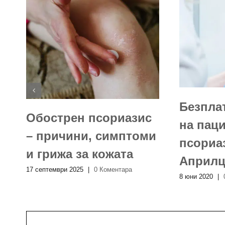
Безпла
Обострен псориазис
на паци
– причини, симптоми
псориаз
и грижа за кожата
Април
17 септември 2025
|
0 Коментара
8 юни 2020
|