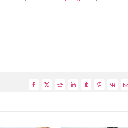
Facebook
X
Reddit
LinkedIn
Tumblr
Pinterest
Vk