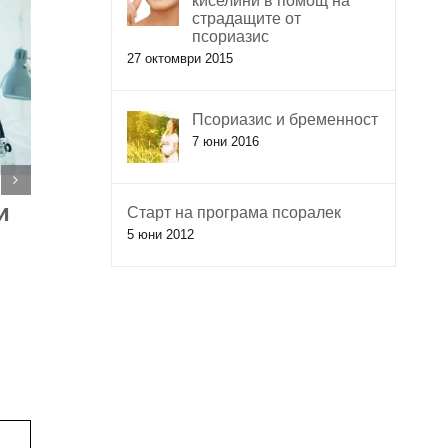
киселини в помощ на
страдащите от
псориазис
27 октомври 2015
Псориазис и бременност
7 юни 2016
Безплатни прегледи
Безпл
и
Старт на програма псоралек
5 юни 2012
на пациенти с
на па
псориазис – гр.
псори
Габрово
7 януари 20
7 януари 2020
|
0 Коментара