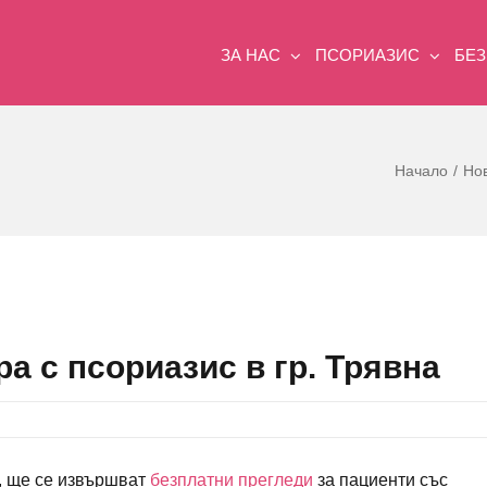
ЗА НАС
ПСОРИАЗИС
БЕ
Начало
Но
а с псориазис в гр. Трявна
на, ще се извършват
безплатни прегледи
за пациенти със