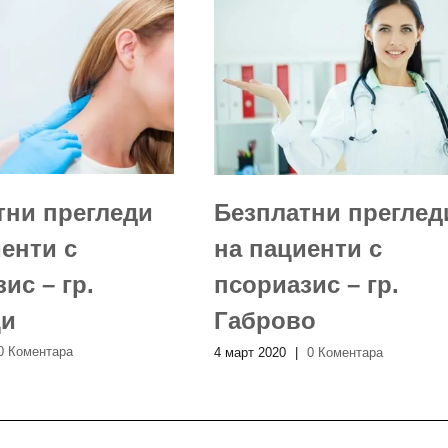
тни прегледи
Безплатни преглед
енти с
на пациенти с
ис – гр.
псориазис – гр.
ци
Габрово
0 Коментара
4 март 2020
|
0 Коментара