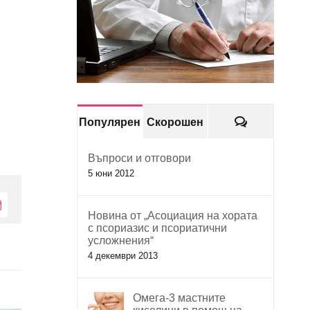
Коментари
Популярен
Скорошен
Въпроси и отговори
5 юни 2012
Електронна
Новина от „Асоциация на хората
поща:
с псориазис и псориатични
усложнения“
4 декември 2013
Омега-3 мастните