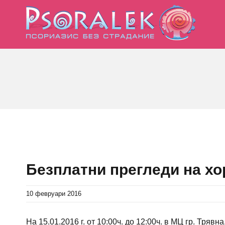
Skip
to
content
View
Larger
Безплатни прегледи на хор
Image
10 февруари 2016
На 15.01.2016 г. от 10:00ч. до 12:00ч. в МЦ гр. Тряв