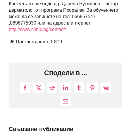
Консултант ще бъде д-р Дарена Русинова – лекар
дерматолог от програма Псоралек. За обучението
може да се запишете на тел: 066857547
,0896775030 или на адрес в интернет:
http://www.clinic.bg/contact/
Преглеждания:
1 819
Сподели в ...
Facebook
X
Reddit
LinkedIn
Tumblr
Pinterest
Vk
Електронна
поща:
Свързани публикации