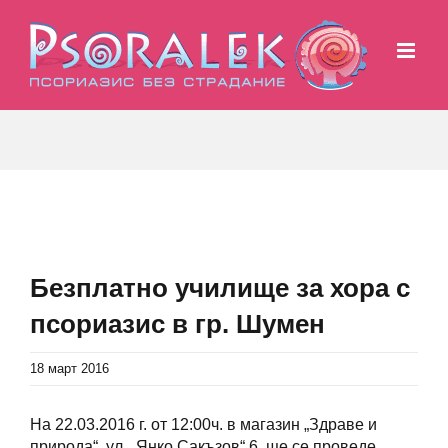
Skip
to
content
View
Larger
Безплатно училище за хора с
Image
псориазис в гр. Шумен
18 март 2016
На 22.03.2016 г. от 12:00ч. в магазин „Здраве и
природа“, ул. „Янко Сакъзов“ 6, ще се проведе