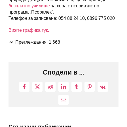
безплатно училище
за хора с псориазис по
програма „Псоралек“.
Телефон за записване: 054 88 24 10, 0896 775 020
Вижте графика тук.
Преглеждания:
1 668
Сподели в ...
Facebook
X
Reddit
LinkedIn
Tumblr
Pinterest
Vk
Електронна
поща:
Свързани публикации