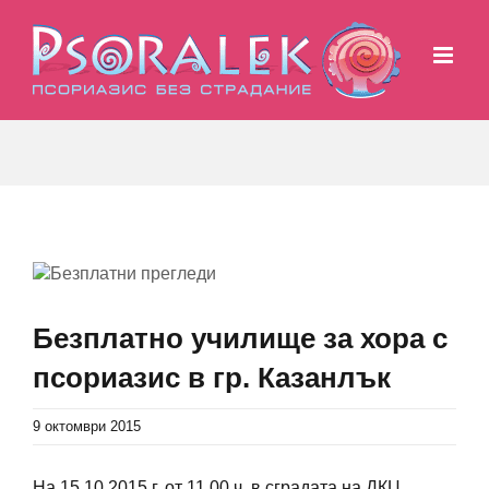
Skip
to
content
View
Larger
Image
Безплатно училище за хора с
псориазис в гр. Казанлък
9 октомври 2015
На 15.10.2015 г. от 11.00 ч. в сградата на ДКЦ