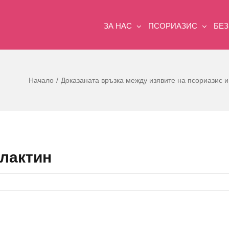
ЗА НАС
ПСОРИАЗИС
БЕ
Начало
Доказаната връзка между изявите на псориазис и
олактин