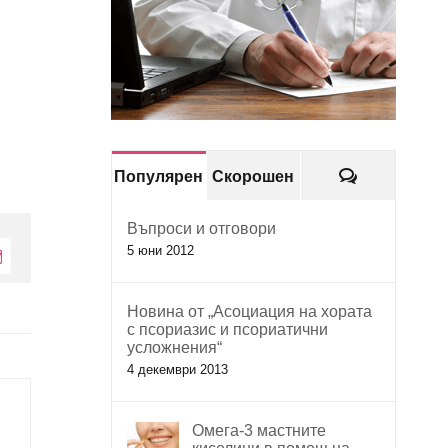
Коментари
Популярен
Скорошен
Въпроси и отговори
5 юни 2012
Електронна
поща:
Новина от „Асоциация на хората
с псориазис и псориатични
усложнения“
4 декември 2013
Омега-3 мастните