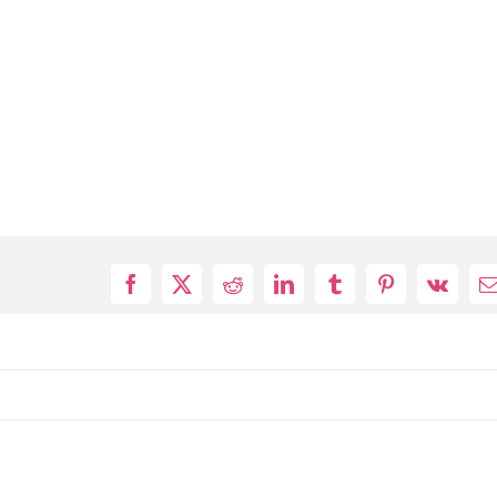
Facebook
X
Reddit
LinkedIn
Tumblr
Pinterest
Vk