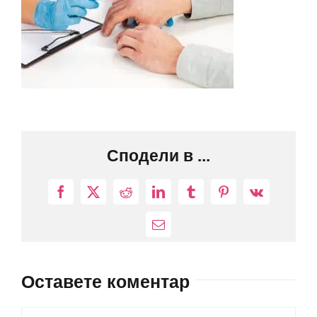
Сподели в ...
Facebook
X
Reddit
LinkedIn
Tumblr
Pinterest
Vk
Електронна
поща:
Оставете коментар
Comment