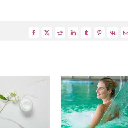
Facebook
X
Reddit
LinkedIn
Tumblr
Pinterest
Vk