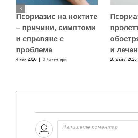
о
Псориазис на ноктите
Псориа
– причини, симптоми
пролетт
и справяне с
обостр
проблема
и лече
4 май 2026
|
0 Коментара
28 април 2026