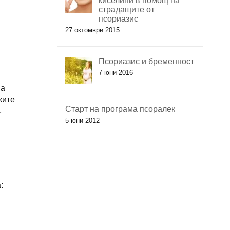
киселини в помощ на
страдащите от
псориазис
27 октомври 2015
Псориазис и бременност
7 юни 2016
на
ките
Старт на програма псоралек
,
5 юни 2012
: