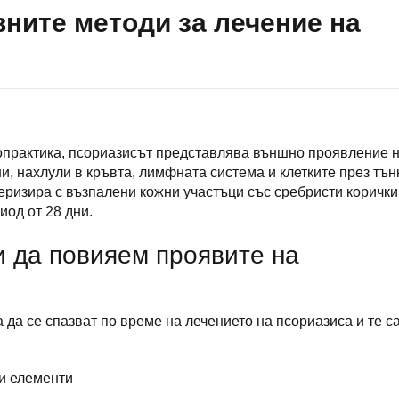
вните методи за лечение на
ропрактика, псориазисът представлява външно проявление 
ни, нахлули в кръвта, лимфната система и клетките през тън
еризира с възпалени кожни участъци със сребристи корички
иод от 28 дни.
и да повияем проявите на
 да се спазват по време на лечението на псориазиса и те са
и елементи