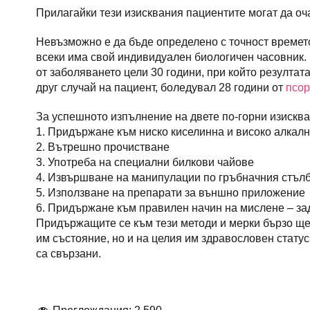
Прилагайки тези изисквания пациентите могат да оч
Невъзможно е да бъде определено с точност времето
всеки има свой индивидуален биологичен часовник. 
от заболяването цели 30 години, при който резултат
друг случай на пациент, боледувал 28 години от
псор
За успешното изпълнение на двете по-горни изискв
1. Придържане към ниско киселинна и високо алкалн
2. Вътрешно прочистване
3. Употреба на специални билкови чайове
4. Извършване на манипулации по гръбначния стъл
5. Използване на препарати за външно приложение
6. Придържане към правилен начин на мислене – з
Придържащите се към тези методи и мерки бързо ще 
им състояние, но и на целия им здравословен статус.
са свързани.