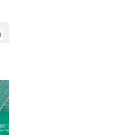
Електронна
поща: