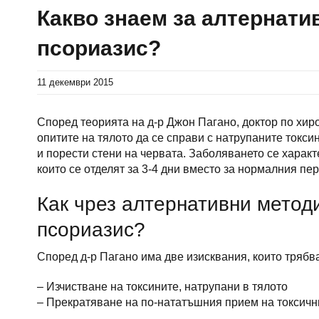
Какво знаем за алтернати
псориазис?
11 декември 2015
Според теорията на д-р Джон Пагано, доктор по хи
опитите на тялото да се справи с натрупаните токси
и порести стени на червата. Заболяването се характ
които се отделят за 3-4 дни вместо за нормалния пер
Как чрез алтернативни метод
псориазис?
Според д-р Пагано има две изисквания, които трябва
– Изчистване на токсините, натрупани в тялото
– Прекратяване на по-нататъшния прием на токсичн