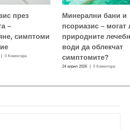
зис през
Минерални бани и
а –
псориазис – могат 
яне, симптоми
природните лечеб
ние
води да облекчат
симптомите?
|
0 Коментара
24 април 2026
|
0 Коментара