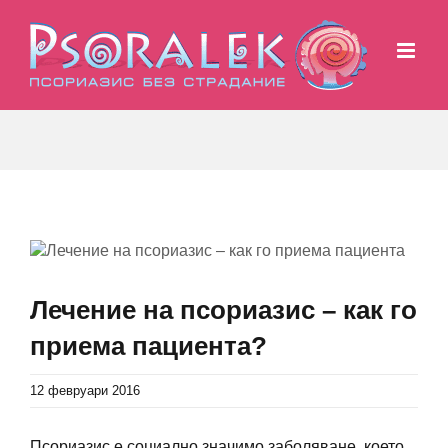
Skip
to
content
View
Larger
Image
Лечение на псориазис – как го
приема пациента?
12 февруари 2016
Псориазис е социално значимо заболяване, което