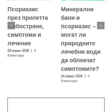
Псориазис
Минерални
през пролетта
бани и
– обостряне,
псориазис –
симптоми и
могат ли
лечение
природните
лечебни води
28 април 2026
|
0
Коментара
да облекчат
симптомите?
24 април 2026
|
0
Коментара