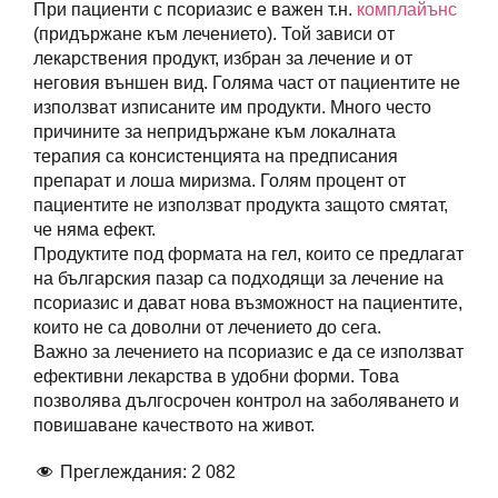
При пациенти с псориазис е важен т.н.
комплайънс
(придържане към лечението). Той зависи от
лекарствения продукт, избран за лечение и от
неговия външен вид. Голяма част от пациентите нe
използват изписаните им продукти. Много често
причините за непридържане към локалната
терапия са консистенцията на предписания
препарат и лоша миризма. Голям процент от
пациентите нe използват продукта защото смятат,
че няма ефект.
Продуктите под формата на гел, които се предлагат
на българския пазар са подходящи за лечение на
псориазис и дават нова възможност на пациентите,
които не са доволни от лечението до сега.
Важно за лечението на псориазис е да се използват
ефективни лекарства в удобни форми. Това
позволява дългосрочен контрол на заболяването и
повишаване качеството на живот.
Преглеждания:
2 082