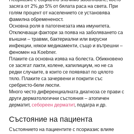
засяга от 2% до 5% от бялата раса на света. При
голям процент от населението се установява
фамилна обремененост.
Основна роля в патогенезата има имунитета.
Отключващи фактори за поява на заболяването са
външни – травми, бактериални или вирусни
инфекции, някои медикаменти, също и вътрешни –
феномен на Koebner.
Плаките са основна изява на болеста. Обикновено
се засягат лакти, колене, капилициум, но не са
редки случаите, в които се появяват по цялото
тяло. Плаките са зачервени и покрити със
сребристо-бели люспи.
Много често диференциалната диагноза се прави с
други дерматологични състояния – атопичен
дерматит,
себореен дерматит
, подагра и др.
Състояние на пациента
Състоянието на пациентите с псориазис влияе