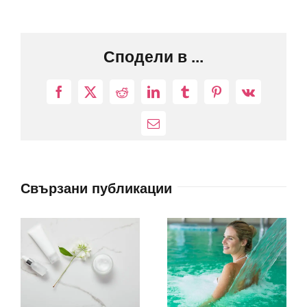
Сподели в ...
Facebook
X
Reddit
LinkedIn
Tumblr
Pinterest
Vk
Електронна
поща:
Свързани публикации