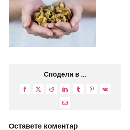
Сподели в ...
Facebook
X
Reddit
LinkedIn
Tumblr
Pinterest
Vk
Електронна
поща:
Оставете коментар