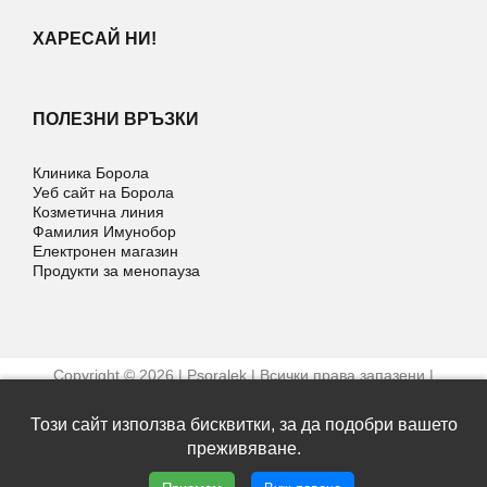
ХАРЕСАЙ НИ!
ПОЛЕЗНИ ВРЪЗКИ
Клиника Борола
Уеб сайт на Борола
Козметична линия
Фамилия Имунобор
Електронен магазин
Продукти за менопауза
Copyright © 2026 | Psoralek | Всички права запазени |
Условия за ползване
Уеб дизайн и SEO от Трибест
Този сайт използва бисквитки, за да подобри вашето
преживяване.
Facebook