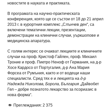
новостите в науката и практиката.
В програмата на научно-практическата
конференция, която ще се състои от 18 до 21 април
2013 г. в курортния комплекс „Слънчев ден“, са
включени тематични лекции, презентации,
демонстрации на клинични случаи, уъркшопове и
медицинска апаратура.
С голям интерес се очакват лекциите и клиничните
случаи на проф. Кристоф Гайлен, проф. Михаил
Троние и проф. Пиетро Неноф от Германия, на д-р
Хосе Кардосо от Португалия, д-р Ана Мария
Форсеа от Румъния, както и от водещи наши
специалисти. Сред тях е и лекцията на
д-р
Надежда
Николова,
Борола,
България „
Дайвобет
Гел – добре познатото лекарство за псориазис в
нова форма“.
Преглеждания:
2 375