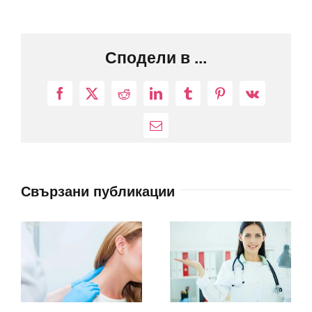
Сподели в ...
Facebook
X
Reddit
LinkedIn
Tumblr
Pinterest
Vk
Електронна
поща:
Свързани публикации