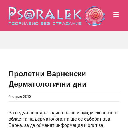
Skip
to
content
Пролетни Варненски
Дерматологични дни
4 април 2013
За седма поредна година наши и чужди експерти в
областта на дерматологията ще се съберат във
Варна, за да обменят информация и опит за