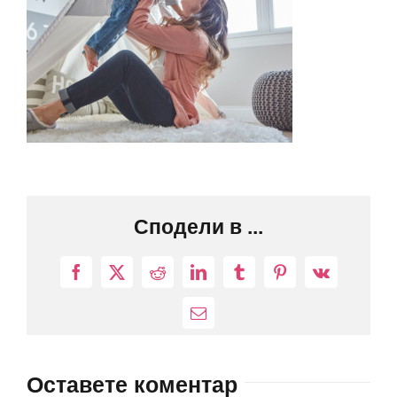
Сподели в ...
Facebook
X
Reddit
LinkedIn
Tumblr
Pinterest
Vk
Електронна
поща:
Оставете коментар