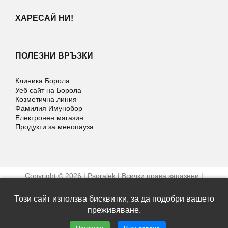
ХАРЕСАЙ НИ!
ПОЛЕЗНИ ВРЪЗКИ
Клиника Борола
Уеб сайт на Борола
Козметична линия
Фамилия Имунобор
Електронен магазин
Продукти за менопауза
Copyright © 2026 | Psoralek | Всички права запазени |
Условия за ползване
Уеб дизайн и SEO от Трибест
Този сайт използва бисквитки, за да подобри вашето
преживяване.
Facebook