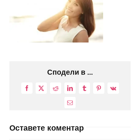
Сподели в ...
Facebook
X
Reddit
LinkedIn
Tumblr
Pinterest
Vk
Електронна
поща:
Оставете коментар