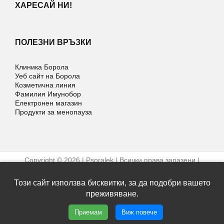
ХАРЕСАЙ НИ!
ПОЛЕЗНИ ВРЪЗКИ
Клиника Борола
Уеб сайт на Борола
Козметична линия
Фамилия Имунобор
Електронен магазин
Продукти за менопауза
Copyright © 2026 | Psoralek | Всички права запазени |
Условия за ползване
Уеб дизайн и SEO от Трибест
Този сайт използва бисквитки, за да подобри вашето
преживяване.
Facebook
Приемам
Виж повече