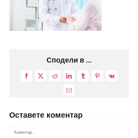
Сподели в ...
Facebook
X
Reddit
LinkedIn
Tumblr
Pinterest
Vk
Електронна
поща:
Оставете коментар
Comment