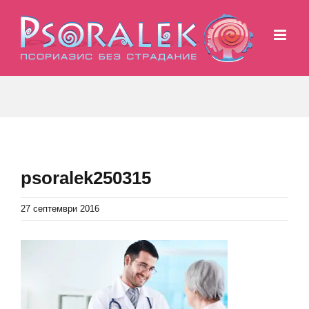
Skip
to
content
psoralek250315
27 септември 2016