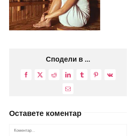
Сподели в ...
Facebook
X
Reddit
LinkedIn
Tumblr
Pinterest
Vk
Електронна
поща:
Оставете коментар
Comment