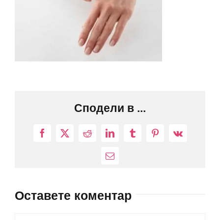
Сподели в ...
Facebook
X
Reddit
LinkedIn
Tumblr
Pinterest
Vk
Електронна
поща:
Оставете коментар
Comment