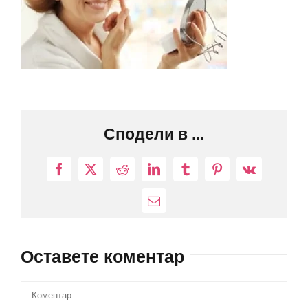
Сподели в ...
Facebook
X
Reddit
LinkedIn
Tumblr
Pinterest
Vk
Електронна
поща:
Оставете коментар
Comment