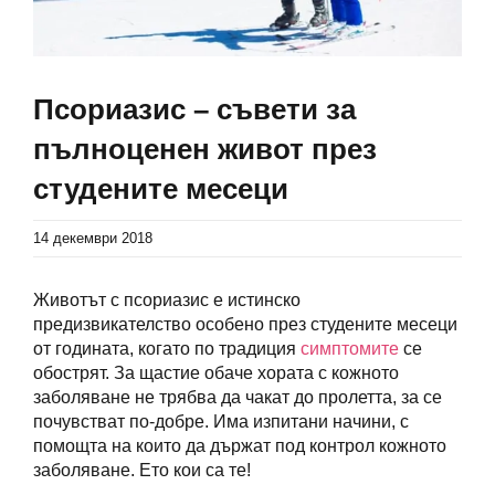
Псориазис – съвети за
пълноценен живот през
студените месеци
14 декември 2018
Животът с псориазис е истинско
предизвикателство особено през студените месеци
от годината, когато по традиция
симптомите
се
обострят. За щастие обаче хората с кожното
заболяване не трябва да чакат до пролетта, за се
почувстват по-добре. Има изпитани начини, с
помощта на които да държат под контрол кожното
заболяване. Ето кои са те!