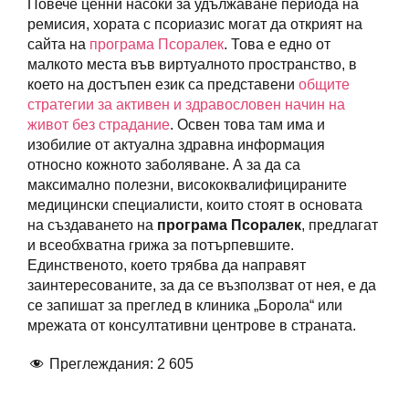
Повече ценни насоки за удължаване периода на
ремисия, хората с псориазис могат да открият на
сайта на
програма Псоралек
. Това е едно от
малкото места във виртуалното пространство, в
което на достъпен език са представени
общите
стратегии за активен и здравословен начин на
живот без страдание
. Освен това там има и
изобилие от актуална здравна информация
относно кожното заболяване. А за да са
максимално полезни, висококвалифицираните
медицински специалисти, които стоят в основата
на създаването на
програма Псоралек
, предлагат
и всеобхватна грижа за потърпевшите.
Единственото, което трябва да направят
заинтересованите, за да се възползват от нея, е да
се запишат за преглед в клиника „Борола“ или
мрежата от консултативни центрове в страната.
Преглеждания:
2 605