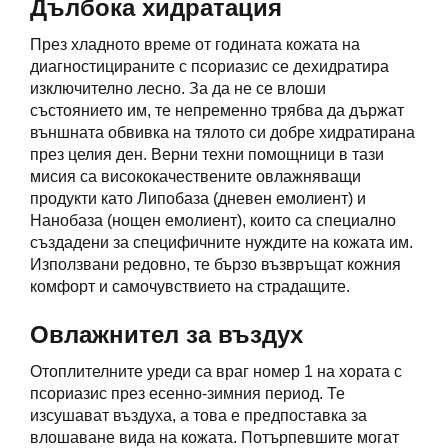
Дълбока хидратация
През хладното време от годината кожата на
диагностицираните с псориазис се дехидратира
изключително лесно. За да не се влоши
състоянието им, те непременно трябва да държат
външната обвивка на тялото си добре хидратирана
през целия ден. Верни техни помощници в тази
мисия са висококачествените овлажняващи
продукти като Липобаза (дневен емолиент) и
Нанобаза (нощен емолиент), които са специално
създадени за специфичните нуждите на кожата им.
Използвани редовно, те бързо възвръщат кожния
комфорт и самочувствието на страдащите.
Овлажнител за въздух
Отоплителните уреди са враг номер 1 на хората с
псориазис през есенно-зимния период. Те
изсушават въздуха, а това е предпоставка за
влошаване вида на кожата. Потърпевшите могат