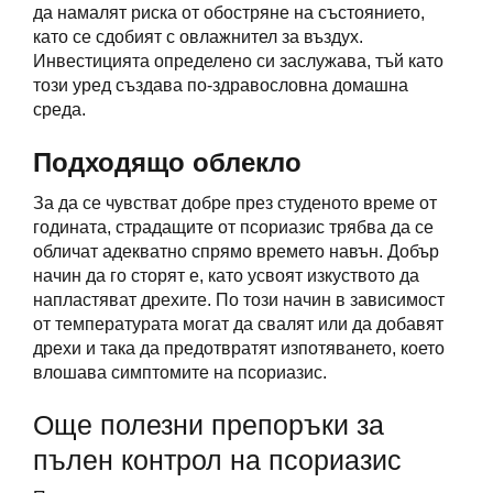
да намалят риска от обостряне на състоянието,
като се сдобият с овлажнител за въздух.
Инвестицията определено си заслужава, тъй като
този уред създава по-здравословна домашна
среда.
Подходящо облекло
За да се чувстват добре през студеното време от
годината, страдащите от псориазис трябва да се
обличат адекватно спрямо времето навън. Добър
начин да го сторят е, като усвоят изкуството да
напластяват дрехите. По този начин в зависимост
от температурата могат да свалят или да добавят
дрехи и така да предотвратят изпотяването, което
влошава симптомите на псориазис.
Още полезни препоръки за
пълен контрол на псориазис