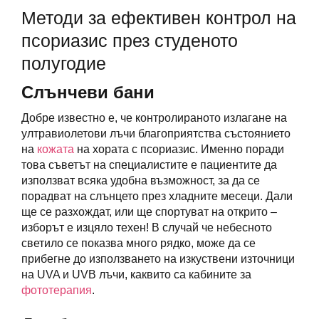
Методи за ефективен контрол на
псориазис през студеното
полугодие
Слънчеви бани
Добре известно е, че контролираното излагане на
ултравиолетови лъчи благоприятства състоянието
на
кожата
на хората с псориазис. Именно поради
това съветът на специалистите е пациентите да
използват всяка удобна възможност, за да се
порадват на слънцето през хладните месеци. Дали
ще се разхождат, или ще спортуват на открито –
изборът е изцяло техен! В случай че небесното
светило се показва много рядко, може да се
прибегне до използването на изкуствени източници
на UVA и UVB лъчи, каквито са кабините за
фототерапия
.