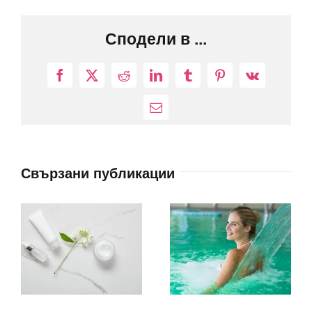
Сподели в ...
Facebook
X
Reddit
LinkedIn
Tumblr
Pinterest
Vk
Електронна
поща:
Свързани публикации