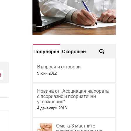
Коментари
Популярен
Скорошен
Въпроси и отговори
5 юни 2012
Електронна
поща:
Новина от „Асоциация на хората
с псориазис и псориатични
усложнения“
4 декември 2013
Омега-3 мастните