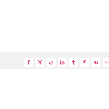
Facebook
X
Reddit
LinkedIn
Tumblr
Pinterest
Vk