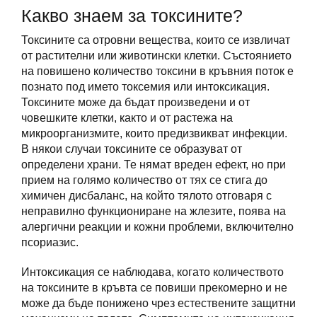
Какво знаем за токсините?
Токсините са отровни вещества, които се извличат
от растителни или животински клетки. Състоянието
на повишено количество токсини в кръвния поток е
познато под името токсемия или интоксикация.
Токсините може да бъдат произведени и от
човешките клетки, както и от растежа на
микроорганизмите, които предизвикват инфекции.
В някои случаи токсините се образуват от
определени храни. Те нямат вреден ефект, но при
прием на голямо количество от тях се стига до
химичен дисбаланс, на който тялото отговаря с
неправилно функциониране на жлезите, поява на
алергични реакции и кожни проблеми, включително
псориазис.
Интоксикация се наблюдава, когато количеството
на токсините в кръвта се повиши прекомерно и не
може да бъде понижено чрез естествените защитни