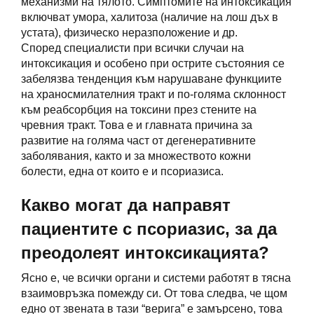
механизми на тялото. Симптомите на интоксикация
включват умора, халитоза (наличие на лош дъх в
устата), физическо неразположение и др.
Според специалисти при всички случаи на
интоксикация и особено при острите състояния се
забелязва тенденция към нарушаване функциите
на храносмилателния тракт и по-голяма склонност
към реабсорбция на токсини през стените на
чревния тракт. Това е и главната причина за
развитие на голяма част от дегенеративните
заболявания, както и за множеството кожни
болести, една от които е и псориазиса.
Какво могат да направят
пациентите с псориазис, за да
преодолеят интоксикацията?
Ясно е, че всички органи и системи работят в тясна
взаимовръзка помежду си. От това следва, че щом
едно от звената в тази “верига” е замърсено, това