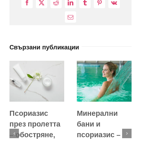
Facebook
X
Reddit
LinkedIn
Tumblr
Pinterest
Vk
Електронна
поща:
Свързани публикации
Псориазис
Минерални
през пролетта
бани и
– обостряне,
псориазис –