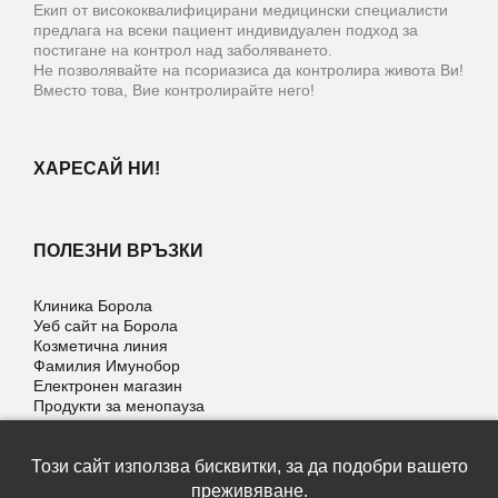
Екип от висококвалифицирани медицински специалисти
предлага на всеки пациент индивидуален подход за
постигане на контрол над заболяването.
Не позволявайте на псориазиса да контролира живота Ви!
Вместо това, Вие контролирайте него!
ХАРЕСАЙ НИ!
ПОЛЕЗНИ ВРЪЗКИ
Клиника Борола
Уеб сайт на Борола
Козметична линия
Фамилия Имунобор
Електронен магазин
Продукти за менопауза
Този сайт използва бисквитки, за да подобри вашето
преживяване.