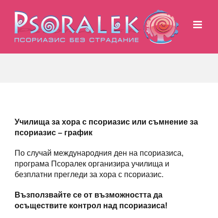
Skip
to
content
Училища за хора с псориазис или съмнение за
псориазис – график
По случай международния ден на псориазиса,
програма Псоралек организира училища и
безплатни прегледи за хора с псориазис.
Възползвайте се от възможността да
осъществите контрол над псориазиса!