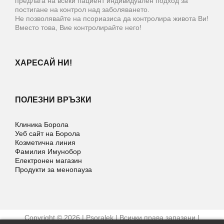
предлага на всеки пациент индивидуален подход за
постигане на контрол над заболяването.
Не позволявайте на псориазиса да контролира живота Ви!
Вместо това, Вие контролирайте него!
ХАРЕСАЙ НИ!
ПОЛЕЗНИ ВРЪЗКИ
Клиника Борола
Уеб сайт на Борола
Козметична линия
Фамилия Имунобор
Електронен магазин
Продукти за менопауза
Copyright © 2026 | Psoralek | Всички права запазени |