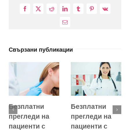
Facebook
X
Reddit
LinkedIn
Tumblr
Pinterest
Vk
Електронна
поща:
Свързани публикации
Безплатни
Безплатни
прегледи на
прегледи на
пациенти с
пациенти с