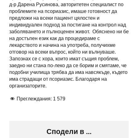
д-р Дарена Русинова, авторитетен специалист по
проблемите на псориазис, имаше готовност да
предложи на всеки пациент цялостен и
индивидуален подход за постигане на контрол над
заболяването и пълноценен живот. Обяснено ни бе
на достъпен език как да процедираме с
лекарството и начина на употреба, получихме
отговор на всеки въпрос, който ни вълнуваше.
Запознах се с хора, които имат същия проблем,
заедно ни стана по-леко да се борим и смятаме, че
подобни училища трябва да има навсякъде, където
има страдащи от псориазис. Благодаря на
организаторите.
Преглеждания:
1 579
Сподели в ...