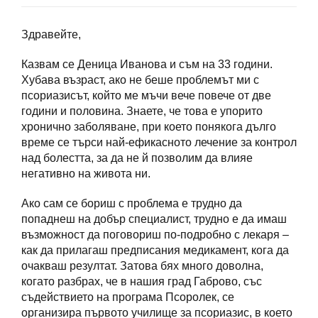
Здравейте,
Казвам се Деница Иванова и съм на 33 години.
Хубава възраст, ако не беше проблемът ми с
псориазисът, който ме мъчи вече повече от две
години и половина. Знаете, че това е упорито
хронично заболяване, при което понякога дълго
време се търси най-ефикасното лечение за контрол
над болестта, за да не й позволим да влияе
негативно на живота ни.
Ако сам се бориш с проблема е трудно да
попаднеш на добър специалист, трудно е да имаш
възможност да поговориш по-подробно с лекаря –
как да прилагаш предписания медикамент, кога да
очакваш резултат. Затова бях много доволна,
когато разбрах, че в нашия град Габрово, със
съдействието на програма Псоролек, се
организира първото училище за псориазис, в което