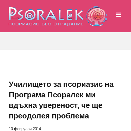
Skip
to
content
View
Larger
Училището за псориазис на
Image
Програма Псоралек ми
вдъхна увереност, че ще
преодолея проблема
10 февруари 2014