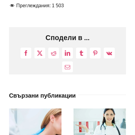
Преглеждания:
1 503
Сподели в ...
Facebook
X
Reddit
LinkedIn
Tumblr
Pinterest
Vk
Електронна
поща:
Свързани публикации