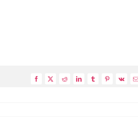
Facebook
X
Reddit
LinkedIn
Tumblr
Pinterest
Vk