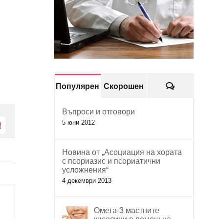
Коментари
Популярен
Скорошен
Въпроси и отговори
5 юни 2012
Електронна
поща:
Новина от „Асоциация на хората
с псориазис и псориатични
усложнения“
4 декември 2013
Омега-3 мастните