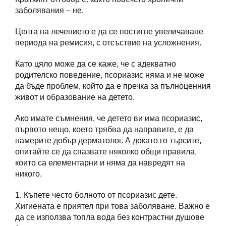
заболявания – не.
Целта на лечението е да се постигне увеличаване
периода на ремисия, с отсъствие на усложнения.
Като цяло може да се каже, че с адекватно
родителско поведение, псориазис няма и не може
да бъде проблем, който да е пречка за пълноценния
живот и образование на детето.
Ако имате съмнения, че детето ви има псориазис,
първото нещо, което трябва да направите, е да
намерите добър дерматолог. А докато го търсите,
опитайте се да спазвате няколко общи правила,
които са елементарни и няма да навредят на
никого.
1. Къпете често болното от псориазис дете.
Хигиената е приятел при това заболяване. Важно е
да се използва топла вода без контрастни душове