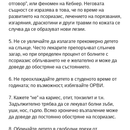
отговор”, или феномен на Кебнер. Неговата
същност се изразява в това, че по време на
развитието на псориазис, лечението на порязвания,
изгаряния, драскотини и други травми по кожата се
случва да се образуват нови лезии.
5. Не се увличайте да излагате прекомерно детето
на слънце. Често лекарите препоръчват слънчев
загар, но при определен процент от болните с
псориазис облъчването не е желателно и може да
доведе до обостряне на състоянието.
6. Не преохлаждайте детето в студеното време от
годината; по възможност, избягвайте ОРВИ.
7. Кажете “не” на кариес, отит, тонзилит и т.н.
Задължително трябва да се лекуват болни зъби,
уши, нос, гърло. Всяко хронично възпаление може
да доведе до постоянно обостряне на псориазис.
8. Обличайте детето в свободни дрехи от