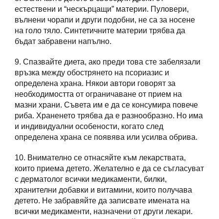
естествени и “нескърцащи” материи. Пуловери,
вълнени чорапи и други подобни, не са за носене
на голо тяло. Синтетичните материи трябва да
бъдат забравени напълно.
9. Спазвайте диета, ако преди това сте забелязали
връзка между обострянето на псориазис и
определена храна. Някои автори говорят за
необходимостта от ограничаване от прием на
мазни храни. Съвета им е да се консумира повече
риба. Храненето трябва да е разнообразно. Но има
и индивидуални особености, когато след
определена храна се появява или усилва обрива.
10. Внимателно се отнасяйте към лекарствата,
които приема детето. Желателно е да се съгласуват
с дерматолог всички медикаменти, билки,
хранителни добавки и витамини, които получава
детето. Не забравяйте да записвате имената на
всички медикаменти, назначени от други лекари.