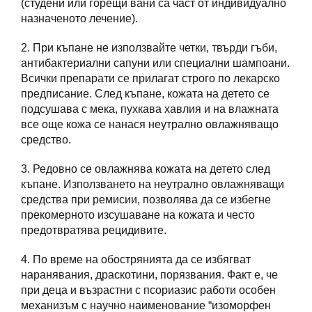
(студени или горещи вани са част от индивидуално
назначеното лечение).
2. При къпане не използвайте четки, твърди гъби,
антибактериални сапуни или специални шампоани.
Всички препарати се прилагат строго по лекарско
предписание. След къпане, кожата на детето се
подсушава с мека, пухкава хавлия и на влажната
все още кожа се нанася неутрално овлажняващо
средство.
3. Редовно се овлажнява кожата на детето след
къпане. Използването на неутрално овлажняващи
средства при ремисии, позволява да се избегне
прекомерното изсушаване на кожата и често
предотвратява рецидивите.
4. По време на обострянията да се избягват
наранявания, драскотини, порязвания. Факт е, че
при деца и възрастни с псориазис работи особен
механизъм с научно наименование “изоморфен