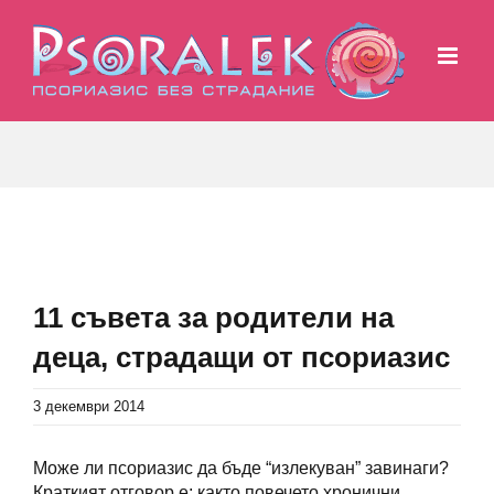
Skip
to
content
View
Larger
11 съвета за родители на
Image
деца, страдащи от псориазис
3 декември 2014
Може ли псориазис да бъде “излекуван” завинаги?
Краткият отговор е: както повечето хронични