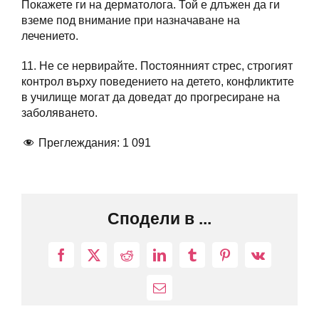
Покажете ги на дерматолога. Той е длъжен да ги
вземе под внимание при назначаване на
лечението.
11. Не се нервирайте. Постоянният стрес, строгият
контрол върху поведението на детето, конфликтите
в училище могат да доведат до прогресиране на
заболяването.
Преглеждания:
1 091
Сподели в ...
Facebook
X
Reddit
LinkedIn
Tumblr
Pinterest
Vk
Електронна
поща: