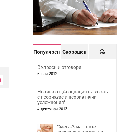
Коментари
Популярен
Скорошен
Въпроси и отговори
5 юни 2012
Електронна
поща:
Новина от „Асоциация на хората
с псориазис и псориатични
усложнения“
4 декември 2013
Омега-3 мастните