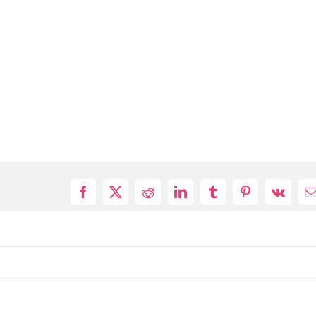
Facebook
X
Reddit
LinkedIn
Tumblr
Pinterest
Vk