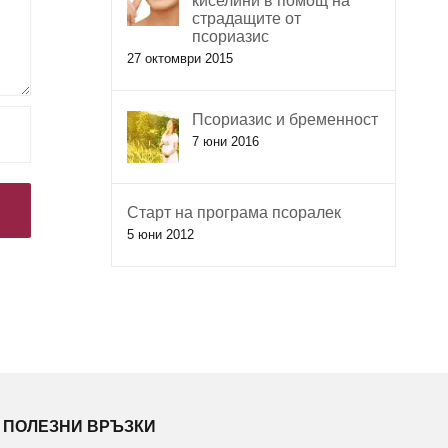
киселини в помощ на
страдащите от
псориазис
27 октомври 2015
Псориазис и бременност
7 юни 2016
Старт на програма псоралек
5 юни 2012
ПОЛЕЗНИ ВРЪЗКИ