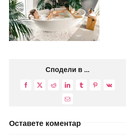
Сподели в ...
Facebook
X
Reddit
LinkedIn
Tumblr
Pinterest
Vk
Електронна
поща:
Оставете коментар