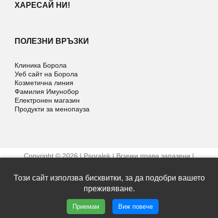
ХАРЕСАЙ НИ!
ПОЛЕЗНИ ВРЪЗКИ
Клиника Борола
Уеб сайт на Борола
Козметична линия
Фамилия Имунобор
Електронен магазин
Продукти за менопауза
Copyright © 2026 | Psoralek | Всички права запазени |
Условия за ползване
Уеб дизайн и SEO от Трибест
Този сайт използва бисквитки, за да подобри вашето
преживяване.
Facebook
Приемам
Виж повече