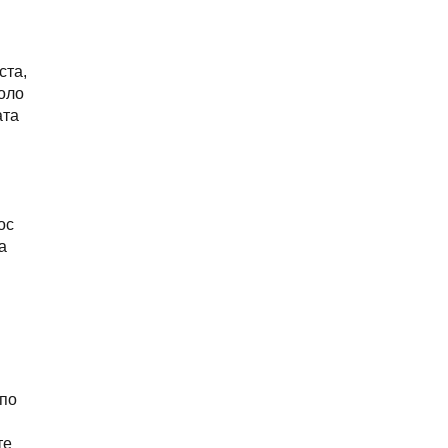
ста,
коло
ата
ос
а
 по
те