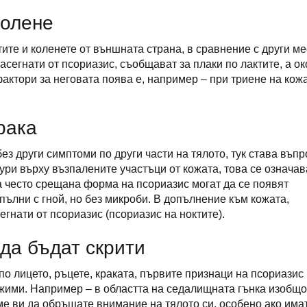
колене
ите и коленете от външната страна, в сравнение с други ме
асегнати от псориазис, съобщават за плаки по лактите, а о
актори за неговата поява е, например – при триене на кож
рака
ез други симптоми по други части на тялото, тук става въпр
ури върху възпалените участъци от кожата, това се означав
а често срещана форма на псориазис могат да се появят
 пълни с гной, но без микроби. В допълнение към кожата,
егнати от псориазис (псориазис на ноктите).
 да бъдат скрити
о лицето, ръцете, краката, първите признаци на псориазис
ежими. Например – в областта на седалищната гънка изобщо
е ви да обръщате внимание на тялото си, особено ако има