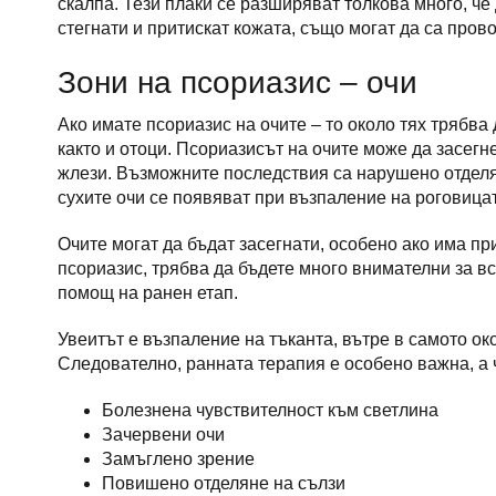
скалпа. Тези плаки се разширяват толкова много, че 
стегнати и притискат кожата, също могат да са пров
Зони на псориазис – очи
Ако имате псориазис на очите – то около тях трябва
както и отоци. Псориазисът на очите може да засегн
жлези. Възможните последствия са нарушено отделян
сухите очи се появяват при възпаление на роговица
Очите могат да бъдат засегнати, особено ако има пр
псориазис, трябва да бъдете много внимателни за в
помощ на ранен етап.
Увеитът е възпаление на тъканта, вътре в самото ок
Следователно, ранната терапия е особено важна, а 
Болезнена чувствителност към светлина
Зачервени очи
Замъглено зрение
Повишено отделяне на сълзи