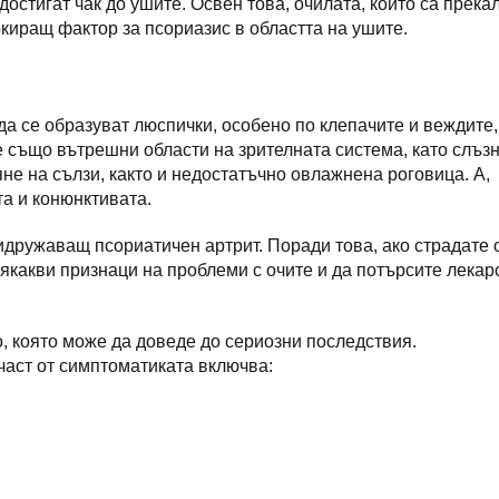
достигат чак до ушите. Освен това, очилата, които са прека
окиращ фактор за псориазис в областта на ушите.
 да се образуват люспички, особено по клепачите и веждите,
е също вътрешни области на зрителната система, като слъз
е на сълзи, както и недостатъчно овлажнена роговица. А,
та и конюнктивата.
идружаващ псориатичен артрит. Поради това, ако страдате 
сякакви признаци на проблеми с очите и да потърсите лекар
о, която може да доведе до сериозни последствия.
част от симптоматиката включва: