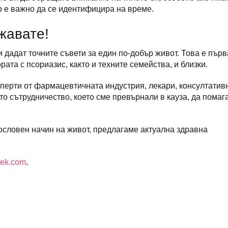
о е важно да се идентифицира на време.
жавате!
ви дадат точните съвети за един по-добър живот. Това е пър
ата с псориазис, както и техните семейства, и близки.
ерти от фармацевтичната индустрия, лекари, консултатив
то сътрудничество, което сме превърнали в кауза, да помаг
ословен начин на живот, предлагаме актуална здравна
lek.com
.