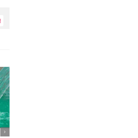
Електронна
поща: