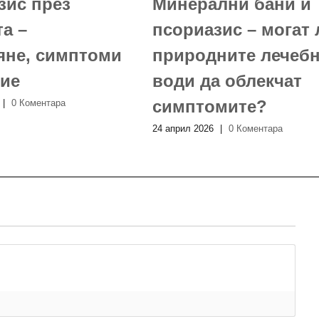
зис през
Минерални бани и
а –
псориазис – могат 
яне, симптоми
природните лечеб
ние
води да облекчат
симптомите?
|
0 Коментара
24 април 2026
|
0 Коментара