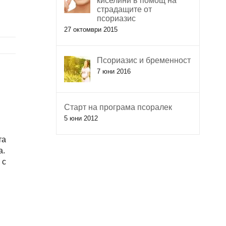
киселини в помощ на
страдащите от
псориазис
27 октомври 2015
Псориазис и бременност
7 юни 2016
Старт на програма псоралек
5 юни 2012
та
а.
 с