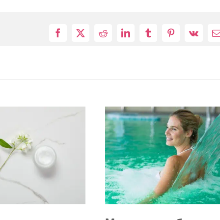
Facebook
X
Reddit
LinkedIn
Tumblr
Pinterest
Vk