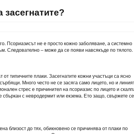
а засегнатите?
ого. Псориазисът не е просто кожно заболяване, а системно
ъм. Следователно – може да се появи навсякъде по тялото.
т от типичните плаки. Засегнатите кожни участъци са ясно
сърбящи. Много често не се засяга само лицето, но и линия
онален стрес е причинител на псориазис по лицето и скалп
е сбъркан с невродермит или екзема. Ето защо, свържете се
на близост до тях, обикновено се причинява от плаки по