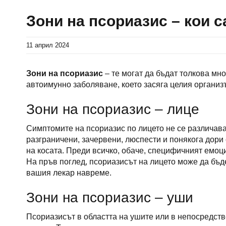
Зони на псориазис – кои с
11 април 2024
Зони на псориазис
– те могат да бъдат толкова мн
автоимунно заболяване, което засяга целия организ
Зони на псориазис – лице
Симптомите на псориазис по лицето не се различава
разграничени, зачервени, люспести и понякога дори 
на косата. Преди всичко, обаче, специфичният емоци
На пръв поглед, псориазисът на лицето може да бъд
вашия лекар навреме.
Зони на псориазис – уши
Псориазисът в областта на ушите или в непосредстве