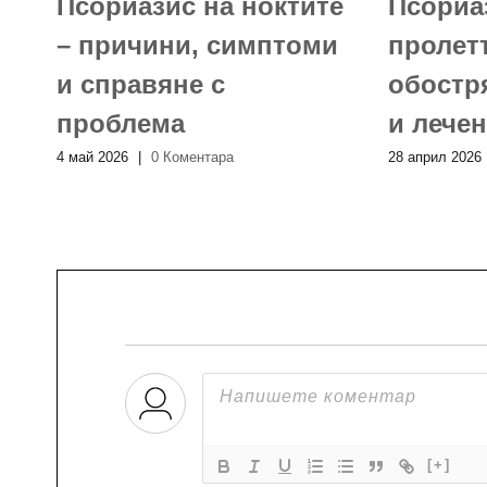
о
Псориазис на ноктите
Псориа
– причини, симптоми
пролетт
и справяне с
обостр
проблема
и лече
4 май 2026
|
0 Коментара
28 април 2026
[+]