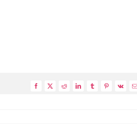
Facebook
X
Reddit
LinkedIn
Tumblr
Pinterest
Vk