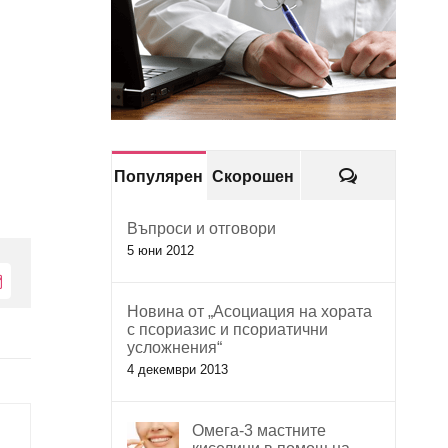
Коментари
Популярен
Скорошен
Въпроси и отговори
5 юни 2012
Електронна
поща:
Новина от „Асоциация на хората
с псориазис и псориатични
усложнения“
4 декември 2013
Омега-3 мастните