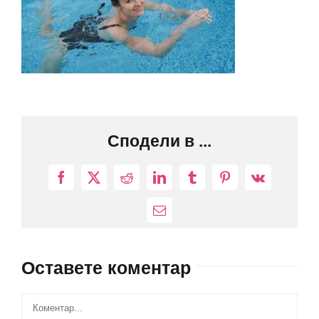
Сподели в ...
Facebook
X
Reddit
LinkedIn
Tumblr
Pinterest
Vk
Електронна
поща:
Оставете коментар
Comment