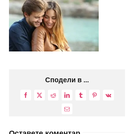
Сподели в ...
Facebook
X
Reddit
LinkedIn
Tumblr
Pinterest
Vk
Електронна
поща:
Оставете коментар