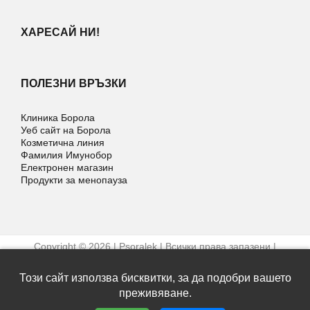
ХАРЕСАЙ НИ!
ПОЛЕЗНИ ВРЪЗКИ
Клиника Борола
Уеб сайт на Борола
Козметична линия
Фамилия Имунобор
Електронен магазин
Продукти за менопауза
Copyright © 2026 | Psoralek | Всички права запазени |
Условия за ползване
Уеб дизайн и SEO от Трибест
Този сайт използва бисквитки, за да подобри вашето
преживяване.