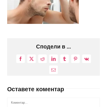
Сподели в ...
Facebook
X
Reddit
LinkedIn
Tumblr
Pinterest
Vk
Електронна
поща:
Оставете коментар
Comment