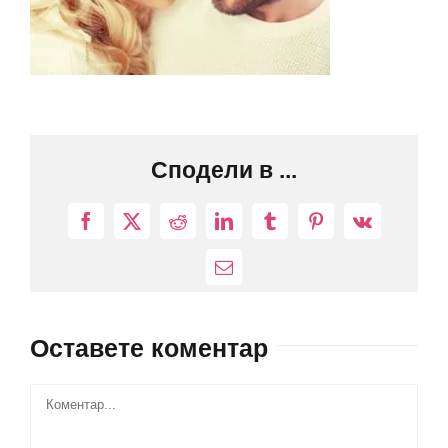
Сподели в ...
Facebook
X
Reddit
LinkedIn
Tumblr
Pinterest
Vk
Електронна
поща:
Оставете коментар
Comment