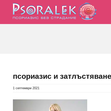
Skip
to
content
псориазис и затлъстяван
1 септември 2021