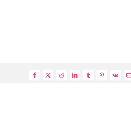
Facebook
X
Reddit
LinkedIn
Tumblr
Pinterest
Vk