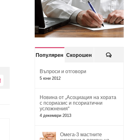
Коментари
Популярен
Скорошен
Въпроси и отговори
5 юни 2012
Електронна
поща:
Новина от „Асоциация на хората
с псориазис и псориатични
усложнения“
4 декември 2013
Омега-3 мастните