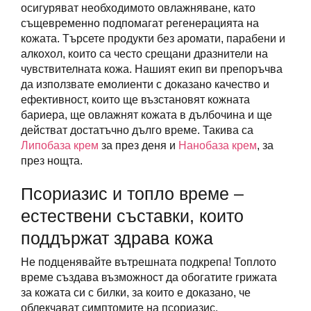
осигуряват необходимото овлажняване, като
същевременно подпомагат регенерацията на
кожата. Търсете продукти без аромати, парабени и
алкохол, които са често срещани дразнители на
чувствителната кожа. Нашият екип ви препоръчва
да използвате емолиенти с доказано качество и
ефективност, които ще възстановят кожната
бариера, ще овлажнят кожата в дълбочина и ще
действат достатъчно дълго време. Такива са
Липобаза крем
за през деня и
Нанобаза крем
, за
през нощта.
Псориазис и топло време –
естествени съставки, които
поддържат здрава кожа
Не подценявайте вътрешната подкрепа! Топлото
време създава възможност да обогатите грижата
за кожата си с билки, за които е доказано, че
облекчават симптомите на псориазис.