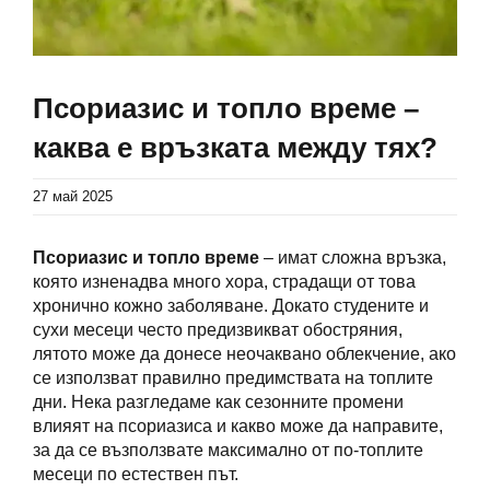
Псориазис и топло време –
каква е връзката между тях?
27 май 2025
Псориазис и топло време
– имат сложна връзка,
която изненадва много хора, страдащи от това
хронично кожно заболяване. Докато студените и
сухи месеци често предизвикват обостряния,
лятото може да донесе неочаквано облекчение, ако
се използват правилно предимствата на топлите
дни. Нека разгледаме как сезонните промени
влияят на псориазиса и какво може да направите,
за да се възползвате максимално от по-топлите
месеци по естествен път.