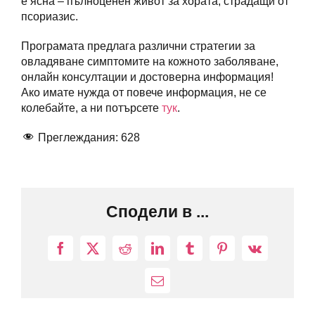
е ясна – пълноценен живот за хората, страдащи от
псориазис.
Програмата предлага различни стратегии за
овладяване симптомите на кожното заболяване,
онлайн консултации и достоверна информация!
Ако имате нужда от повече информация, не се
колебайте, а ни потърсете
тук
.
Преглеждания:
628
Сподели в ...
Facebook
X
Reddit
LinkedIn
Tumblr
Pinterest
Vk
Електронна
поща: