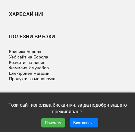
ХАРЕСАЙ НИ!
ПОЛЕЗНИ ВРЪЗКИ
Клиника Борола
Уеб сайт на Борола
Козметична линия
Фамилия Имунобор
Електронен магазин
Продукти за менопауза
Този сайт използва бисквитки, за да подобри вашето
Copyright © 2026 | Psoralek | Всички права запазени |
преживяване.
Условия за ползване
Уеб дизайн и SEO от Трибест
Приемам
Виж повече