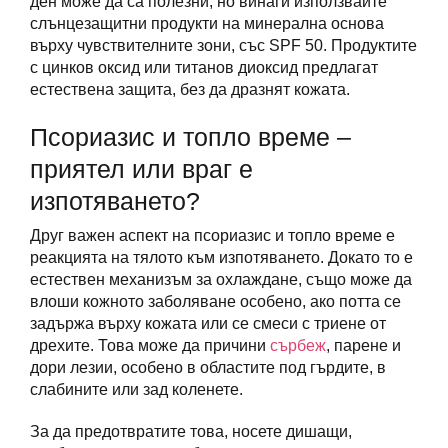
ден може да са полезни, но винаги използвайте
слънцезащитни продукти на минерална основа
върху чувствителните зони, със SPF 50. Продуктите
с цинков оксид или титанов диоксид предлагат
естествена защита, без да дразнят кожата.
Псориазис и топло време –
приятел или враг е
изпотяването?
Друг важен аспект на псориазис и топло време е
реакцията на тялото към изпотяването. Докато то е
естествен механизъм за охлаждане, също може да
влоши кожното заболяване особено, ако потта се
задържа върху кожата или се смеси с триене от
дрехите. Това може да причини
сърбеж
, парене и
дори лезии, особено в областите под гърдите, в
слабините или зад коленете.
За да предотвратите това, носете дишащи,