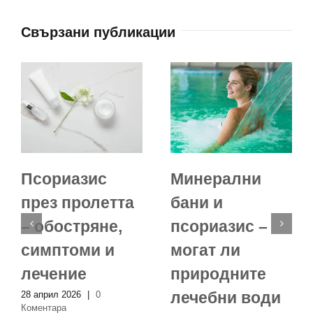
Свързани публикации
Псориазис
Минерални
през пролетта
бани и
– обостряне,
псориазис –
симптоми и
могат ли
лечение
природните
лечебни води
28 април 2026
|
0
Коментара