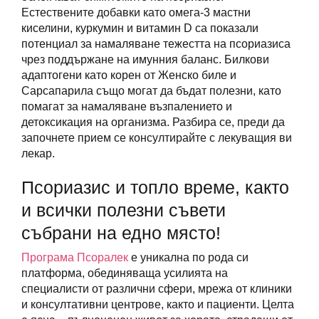
Естествените добавки като омега-3 мастни
киселини, куркумин и витамин D са показали
потенциал за намаляване тежестта на псориазиса
чрез поддържане на имунния баланс. Билкови
адаптогени като корен от Женско биле и
Сарсапарила също могат да бъдат полезни, като
помагат за намаляване възпалението и
детоксикация на организма. Разбира се, преди да
започнете прием се консултирайте с лекуващия ви
лекар.
Псориазис и топло време, както
и всички полезни съвети
събрани на едно място!
Програма Псоралек
е уникална по рода си
платформа, обединяваща усилията на
специалисти от различни сфери, мрежа от клиники
и консултативни центрове, както и пациенти. Целта