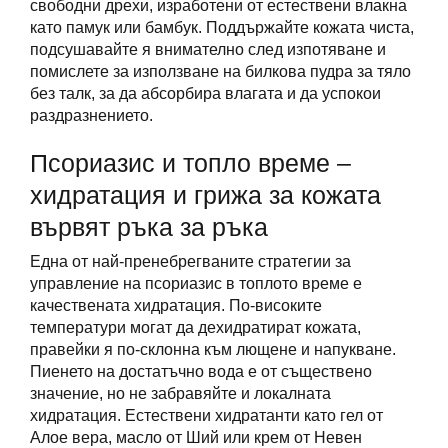
свободни дрехи, изработени от естествени влакна
като памук или бамбук. Поддържайте кожата чиста,
подсушавайте я внимателно след изпотяване и
помислете за използване на билкова пудра за тяло
без талк, за да абсорбира влагата и да успокои
раздразнението.
Псориазис и топло време –
хидратация и грижа за кожата
вървят ръка за ръка
Една от най-пренебрегваните стратегии за
управление на псориазис в топлото време е
качествената хидратация. По-високите
температури могат да дехидратират кожата,
правейки я по-склонна към лющене и напукване.
Пиенето на достатъчно вода е от съществено
значение, но не забравяйте и локалната
хидратация. Естествени хидратанти като гел от
Алое вера, масло от Ший или крем от Невен