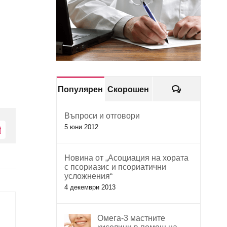
Коментари
Популярен
Скорошен
Въпроси и отговори
5 юни 2012
Електронна
поща:
Новина от „Асоциация на хората
с псориазис и псориатични
усложнения“
4 декември 2013
Омега-3 мастните