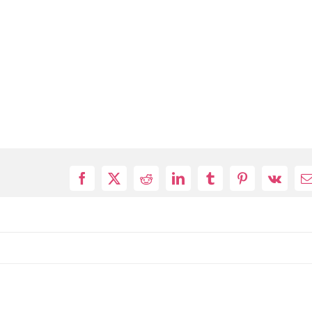
Facebook
X
Reddit
LinkedIn
Tumblr
Pinterest
Vk