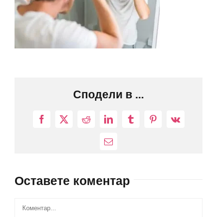
Сподели в ...
Facebook
X
Reddit
LinkedIn
Tumblr
Pinterest
Vk
Електронна
поща:
Оставете коментар
Comment