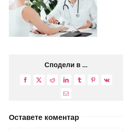
Сподели в ...
Facebook
X
Reddit
LinkedIn
Tumblr
Pinterest
Vk
Електронна
поща:
Оставете коментар
Comment