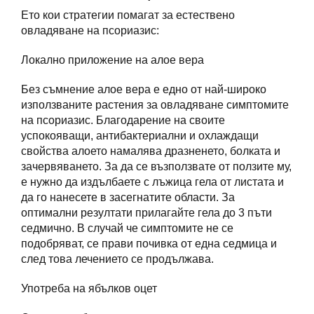
Ето кои стратегии помагат за естествено
овладяване на псориазис:
Локално приложение на алое вера
Без съмнение алое вера е едно от най-широко
използваните растения за овладяване симптомите
на псориазис. Благодарение на своите
успокояващи, антибактериални и охлаждащи
свойства алоето намалява дразненето, болката и
зачервяването. За да се възползвате от ползите му,
е нужно да издълбаете с лъжица гела от листата и
да го нанесете в засегнатите области. За
оптимални резултати прилагайте гела до 3 пъти
седмично. В случай че симптомите не се
подобряват, се прави почивка от една седмица и
след това лечението се продължава.
Употреба на ябълков оцет