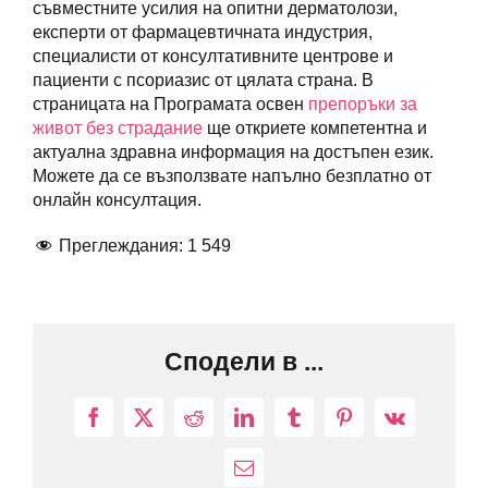
съвместните усилия на опитни дерматолози,
експерти от фармацевтичната индустрия,
специалисти от консултативните центрове и
пациенти с псориазис от цялата страна. В
страницата на Програмата освен
препоръки за
живот без страдание
ще откриете компетентна и
актуална здравна информация на достъпен език.
Можете да се възползвате напълно безплатно от
онлайн консултация.
Преглеждания:
1 549
Сподели в ...
Facebook
X
Reddit
LinkedIn
Tumblr
Pinterest
Vk
Електронна