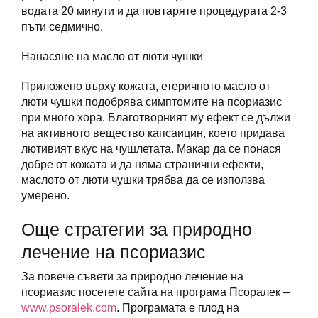
водата 20 минути и да повтаряте процедурата 2-3
пъти седмично.
Нанасяне на масло от люти чушки
Приложено върху кожата, етеричното масло от
люти чушки подобрява симптомите на псориазис
при много хора. Благотворният му ефект се дължи
на активното вещество капсаицин, което придава
лютивият вкус на чушлетата. Макар да се понася
добре от кожата и да няма странични ефекти,
маслото от люти чушки трябва да се използва
умерено.
Още стратегии за природно
лечение на псориазис
За повече съвети за природно лечение на
псориазис посетете сайта на програма Псоралек –
www.psoralek.com
. Програмата е плод на