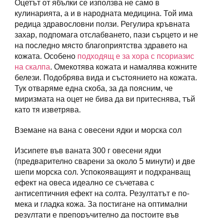
Оцетът от ябълки се използва не само в
кулинарията, а и в народната медицина. Той има
редица здравословни ползи. Регулира кръвната
захар, подпомага отслабването, пази сърцето и не
на последно място благоприятства здравето на
кожата. Особено
подходящ е за хора с псориазис
на скалпа
. Омекотява кожата и намалява кожните
белези. Подобрява вида и състоянието на кожата.
Тук отваряме една скоба, за да поясним, че
миризмата на оцет не бива да ви притеснява, тъй
като тя изветрява.
Вземане на вана с овесени ядки и морска сол
Изсипете във ваната 300 г овесени ядки
(предварително сварени за около 5 минути) и две
шепи морска сол. Успокояващият и подхранващ
ефект на овеса идеално се съчетава с
антисептичния ефект на солта. Резултатът е по-
мека и гладка кожа. За постигане на оптимални
резултати е препоръчително да постоите във