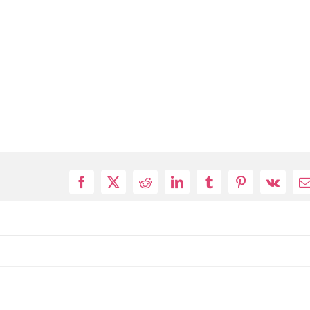
Facebook
X
Reddit
LinkedIn
Tumblr
Pinterest
Vk