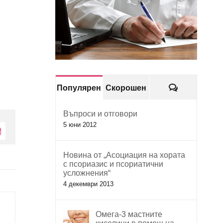
Коментари
Популярен
Скорошен
Въпроси и отговори
5 юни 2012
Електронна
поща:
Новина от „Асоциация на хората
с псориазис и псориатични
усложнения“
4 декември 2013
Омега-3 мастните