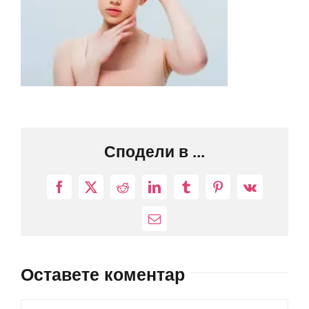
Сподели в ...
Facebook
X
Reddit
LinkedIn
Tumblr
Pinterest
Vk
Електронна
поща:
Оставете коментар
Comment