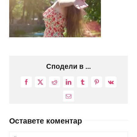
Сподели в ...
Facebook
X
Reddit
LinkedIn
Tumblr
Pinterest
Vk
Електронна
поща:
Оставете коментар
Comment