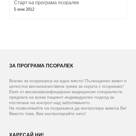
Старт на програма псоралек
5 юни 2012
ЗА ПРОГРАМА ПСОРАЛЕК
Всичко за псориазиса на едно място! Пълноценен живот и
цялостна висококачествена грижа за хората с псориазис!
Екип от висококвалифицирани медицински специалисти
предлага на всеки пациент индивидуален подход за
постигане на контрол над заболяването.
Не позволявайте на псориазиса да контролира живота Ви!
Вместо това, Вие контролирайте него!
ХАРЕСАЙ НИ!