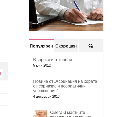
Коментари
Популярен
Скорошен
Въпроси и отговори
5 юни 2012
Електронна
поща:
Новина от „Асоциация на хората
с псориазис и псориатични
усложнения“
4 декември 2013
Омега-3 мастните