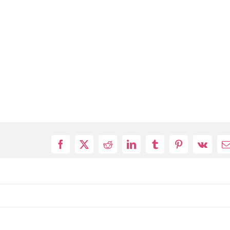
Facebook
X
Reddit
LinkedIn
Tumblr
Pinterest
Vk