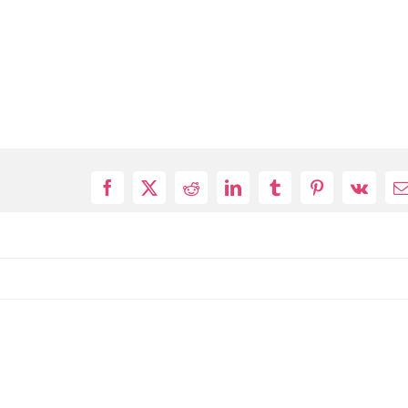
Facebook
X
Reddit
LinkedIn
Tumblr
Pinterest
Vk