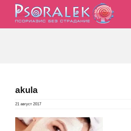
Skip
to
content
akula
21 август 2017